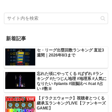
新着記事
セ・リーグ出塁回数ランキング 直近3
週間｜2026年8/3まで
忘れた頃にやってくる #ばずれ #ラン
キング #たつじん地理 #地理系 #人気に
なりたい #plants #頭脳比べ #cat #占
い #数ⅲ
【ドラクエウォーク】視聴者とつくる
継承玉ランキングLIVE【ファンキーズ
GAME】