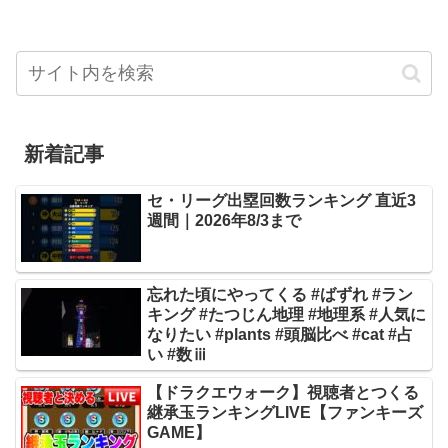
新着記事
セ・リーグ出塁回数ランキング 直近3
週間｜2026年8/3まで
忘れた頃にやってくる #ばずれ #ラン
キング #たつじん地理 #地理系 #人気に
なりたい #plants #頭脳比べ #cat #占
い #数ⅲ
【ドラクエウォーク】視聴者とつくる
継承玉ランキングLIVE【ファンキーズ
GAME】