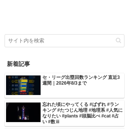
新着記事
セ・リーグ出塁回数ランキング 直近3
週間｜2026年8/3まで
忘れた頃にやってくる #ばずれ #ラン
キング #たつじん地理 #地理系 #人気に
なりたい #plants #頭脳比べ #cat #占
い #数ⅲ