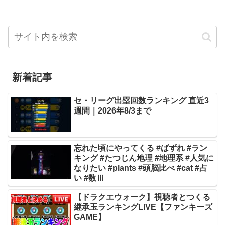
新着記事
セ・リーグ出塁回数ランキング 直近3
週間｜2026年8/3まで
忘れた頃にやってくる #ばずれ #ラン
キング #たつじん地理 #地理系 #人気に
なりたい #plants #頭脳比べ #cat #占
い #数ⅲ
【ドラクエウォーク】視聴者とつくる
継承玉ランキングLIVE【ファンキーズ
GAME】