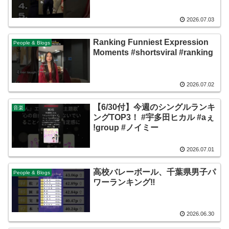
2026.07.03
Ranking Funniest Expression
People & Blogs
Moments #shortsviral #ranking
2026.07.02
【6/30付】今週のシングルランキ
音楽
ングTOP3！ #宇多田ヒカル #aぇ
ǃgroup #ノイミー
2026.07.01
高校バレーボール、千葉県男子パ
People & Blogs
ワーランキング‼️
2026.06.30