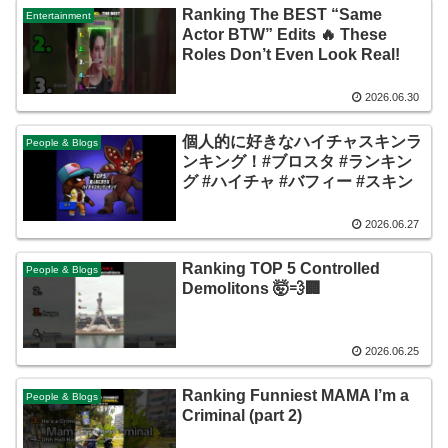
Ranking The BEST “Same
Entertainment
Actor BTW” Edits 🔥 These
Roles Don’t Even Look Real!
2026.06.30
個人的に好きなハイチャスキンラ
People & Blogs
ンキング！#ブロスタ #ランキン
グ #ハイチャ #バフィー #スキン
2026.06.27
Ranking TOP 5 Controlled
People & Blogs
Demolitons 🤯💨🏢
2026.06.25
Ranking Funniest MAMA I’m a
People & Blogs
Criminal (part 2)