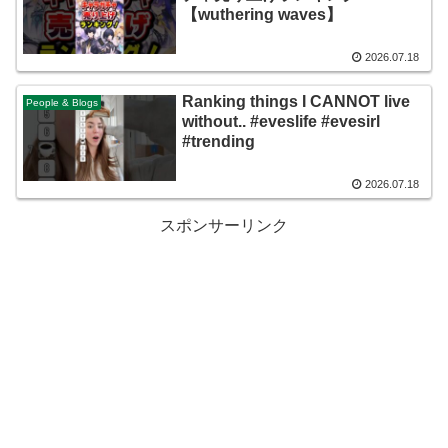
【wuthering waves】
2026.07.18
Ranking things I CANNOT live
People & Blogs
without.. #eveslife #evesirl
#trending
2026.07.18
スポンサーリンク