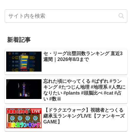
新着記事
セ・リーグ出塁回数ランキング 直近3
週間｜2026年8/3まで
忘れた頃にやってくる #ばずれ #ラン
キング #たつじん地理 #地理系 #人気に
なりたい #plants #頭脳比べ #cat #占
い #数ⅲ
【ドラクエウォーク】視聴者とつくる
継承玉ランキングLIVE【ファンキーズ
GAME】