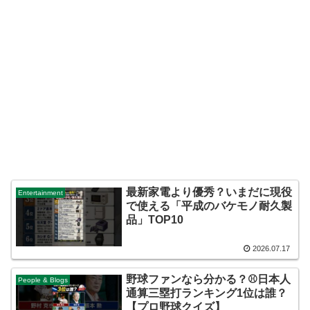
最新家電より優秀？いまだに現役
Entertainment
で使える「平成のバケモノ耐久製
品」TOP10
2026.07.17
野球ファンなら分かる？⚾️日本人
People & Blogs
通算三塁打ランキング1位は誰？
【プロ野球クイズ】