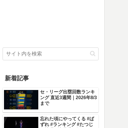
新着記事
セ・リーグ出塁回数ランキ
ング 直近3週間｜2026年8/3
まで
忘れた頃にやってくる #ば
ずれ #ランキング #たつじ