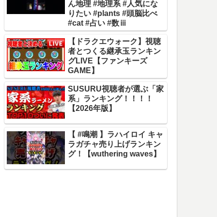
ん地理 #地理系 #人気にな
りたい #plants #頭脳比べ
#cat #占い #数ⅲ
【ドラクエウォーク】視聴
者とつくる継承玉ランキン
グLIVE【ファンキーズ
GAME】
SUSURU視聴者が選ぶ「家
系」ランキング！！！！
【2026年版】
【 #鳴潮 】ラハイロイ キャ
ラガチャ売り上げランキン
グ！【wuthering waves】