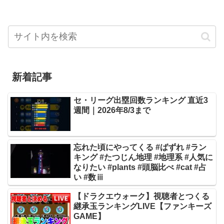
新着記事
セ・リーグ出塁回数ランキング 直近3
週間｜2026年8/3まで
忘れた頃にやってくる #ばずれ #ラン
キング #たつじん地理 #地理系 #人気に
なりたい #plants #頭脳比べ #cat #占
い #数ⅲ
【ドラクエウォーク】視聴者とつくる
継承玉ランキングLIVE【ファンキーズ
GAME】