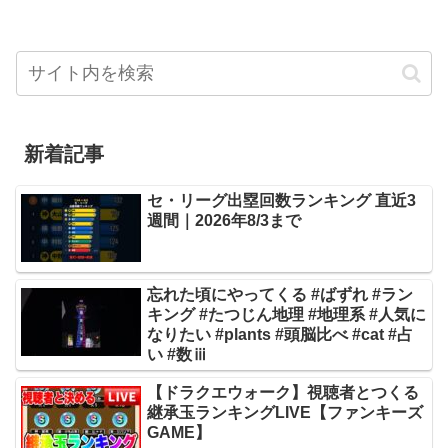
新着記事
セ・リーグ出塁回数ランキング 直近3
週間｜2026年8/3まで
忘れた頃にやってくる #ばずれ #ラン
キング #たつじん地理 #地理系 #人気に
なりたい #plants #頭脳比べ #cat #占
い #数ⅲ
【ドラクエウォーク】視聴者とつくる
継承玉ランキングLIVE【ファンキーズ
GAME】