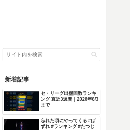
新着記事
セ・リーグ出塁回数ランキ
ング 直近3週間｜2026年8/3
まで
忘れた頃にやってくる #ば
ずれ #ランキング #たつじ