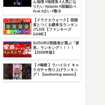
ん地理 #地理系 #人気にな
りたい #plants #頭脳比べ
#cat #占い #数ⅲ
【ドラクエウォーク】視聴
者とつくる継承玉ランキン
グLIVE【ファンキーズ
GAME】
SUSURU視聴者が選ぶ「家
系」ランキング！！！！
【2026年版】
【 #鳴潮 】ラハイロイ キャ
ラガチャ売り上げランキン
グ！【wuthering waves】