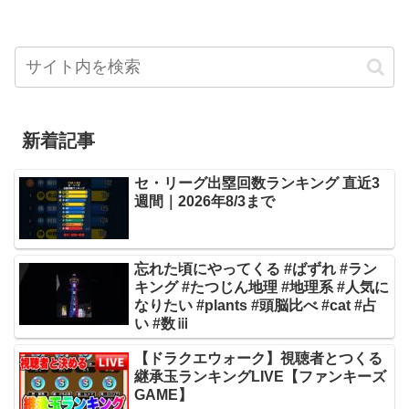
新着記事
セ・リーグ出塁回数ランキング 直近3
週間｜2026年8/3まで
忘れた頃にやってくる #ばずれ #ラン
キング #たつじん地理 #地理系 #人気に
なりたい #plants #頭脳比べ #cat #占
い #数ⅲ
【ドラクエウォーク】視聴者とつくる
継承玉ランキングLIVE【ファンキーズ
GAME】