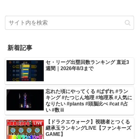
新着記事
セ・リーグ出塁回数ランキング 直近3
週間｜2026年8/3まで
忘れた頃にやってくる #ばずれ #ラン
キング #たつじん地理 #地理系 #人気に
なりたい #plants #頭脳比べ #cat #占
い #数ⅲ
【ドラクエウォーク】視聴者とつくる
継承玉ランキングLIVE【ファンキーズ
GAME】