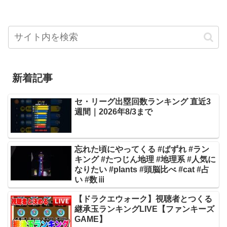
新着記事
セ・リーグ出塁回数ランキング 直近3
週間｜2026年8/3まで
忘れた頃にやってくる #ばずれ #ラン
キング #たつじん地理 #地理系 #人気に
なりたい #plants #頭脳比べ #cat #占
い #数ⅲ
【ドラクエウォーク】視聴者とつくる
継承玉ランキングLIVE【ファンキーズ
GAME】