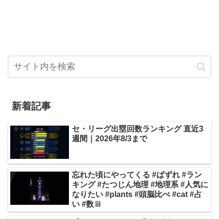
新着記事
セ・リーグ出塁回数ランキング 直近3
週間｜2026年8/3まで
忘れた頃にやってくる #ばずれ #ラン
キング #たつじん地理 #地理系 #人気に
なりたい #plants #頭脳比べ #cat #占
い #数ⅲ