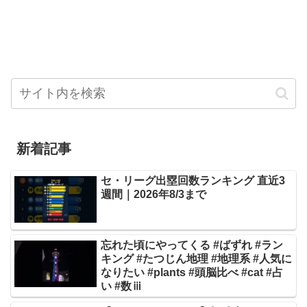
新着記事
セ・リーグ出塁回数ランキング 直近3
週間｜2026年8/3まで
忘れた頃にやってくる #ばずれ #ラン
キング #たつじん地理 #地理系 #人気に
なりたい #plants #頭脳比べ #cat #占
い #数ⅲ