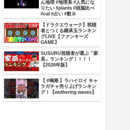
ん地理 #地理系 #人気にな
りたい #plants #頭脳比べ
#cat #占い #数ⅲ
【ドラクエウォーク】視聴
者とつくる継承玉ランキン
グLIVE【ファンキーズ
GAME】
SUSURU視聴者が選ぶ「家
系」ランキング！！！！
【2026年版】
【 #鳴潮 】ラハイロイ キャ
ラガチャ売り上げランキン
グ！【wuthering waves】