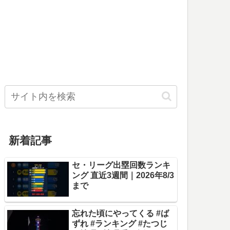
新着記事
セ・リーグ出塁回数ランキ
ング 直近3週間｜2026年8/3
まで
忘れた頃にやってくる #ば
ずれ #ランキング #たつじ