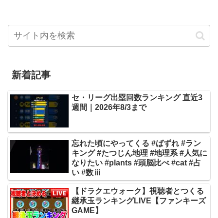
新着記事
セ・リーグ出塁回数ランキング 直近3
週間｜2026年8/3まで
忘れた頃にやってくる #ばずれ #ラン
キング #たつじん地理 #地理系 #人気に
なりたい #plants #頭脳比べ #cat #占
い #数ⅲ
【ドラクエウォーク】視聴者とつくる
継承玉ランキングLIVE【ファンキーズ
GAME】