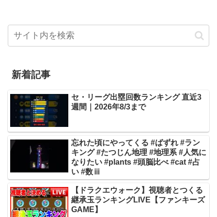
新着記事
セ・リーグ出塁回数ランキング 直近3
週間｜2026年8/3まで
忘れた頃にやってくる #ばずれ #ラン
キング #たつじん地理 #地理系 #人気に
なりたい #plants #頭脳比べ #cat #占
い #数ⅲ
【ドラクエウォーク】視聴者とつくる
継承玉ランキングLIVE【ファンキーズ
GAME】