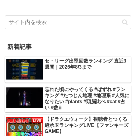
新着記事
セ・リーグ出塁回数ランキング 直近3
週間｜2026年8/3まで
忘れた頃にやってくる #ばずれ #ラン
キング #たつじん地理 #地理系 #人気に
なりたい #plants #頭脳比べ #cat #占
い #数ⅲ
【ドラクエウォーク】視聴者とつくる
継承玉ランキングLIVE【ファンキーズ
GAME】