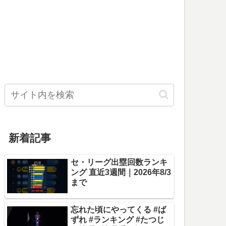
新着記事
セ・リーグ出塁回数ランキ
ング 直近3週間｜2026年8/3
まで
忘れた頃にやってくる #ば
ずれ #ランキング #たつじ