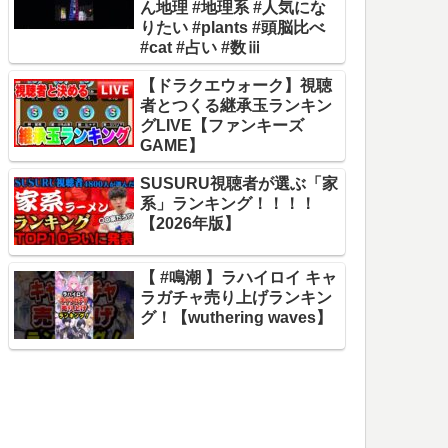
ん地理 #地理系 #人気にな
りたい #plants #頭脳比べ
#cat #占い #数ⅲ
【ドラクエウォーク】視聴
者とつくる継承玉ランキン
グLIVE【ファンキーズ
GAME】
SUSURU視聴者が選ぶ「家
系」ランキング！！！！
【2026年版】
【 #鳴潮 】ラハイロイ キャ
ラガチャ売り上げランキン
グ！【wuthering waves】