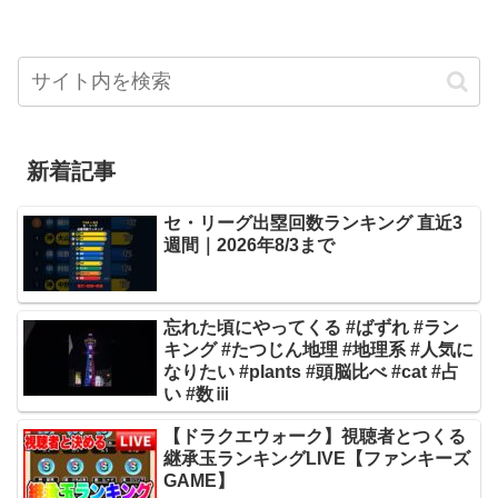
新着記事
セ・リーグ出塁回数ランキング 直近3
週間｜2026年8/3まで
忘れた頃にやってくる #ばずれ #ラン
キング #たつじん地理 #地理系 #人気に
なりたい #plants #頭脳比べ #cat #占
い #数ⅲ
【ドラクエウォーク】視聴者とつくる
継承玉ランキングLIVE【ファンキーズ
GAME】