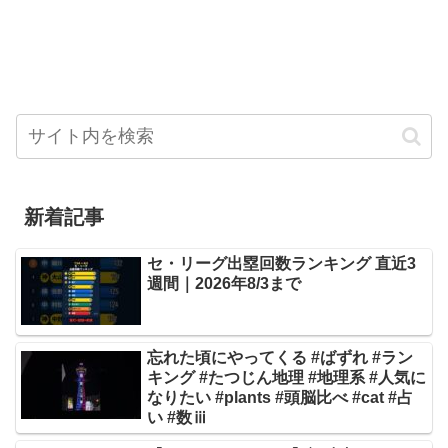
新着記事
セ・リーグ出塁回数ランキング 直近3
週間｜2026年8/3まで
忘れた頃にやってくる #ばずれ #ラン
キング #たつじん地理 #地理系 #人気に
なりたい #plants #頭脳比べ #cat #占
い #数ⅲ