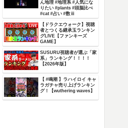
ん地理 #地理系 #人気にな
りたい #plants #頭脳比べ
#cat #占い #数ⅲ
【ドラクエウォーク】視聴
者とつくる継承玉ランキン
グLIVE【ファンキーズ
GAME】
SUSURU視聴者が選ぶ「家
系」ランキング！！！！
【2026年版】
【 #鳴潮 】ラハイロイ キャ
ラガチャ売り上げランキン
グ！【wuthering waves】