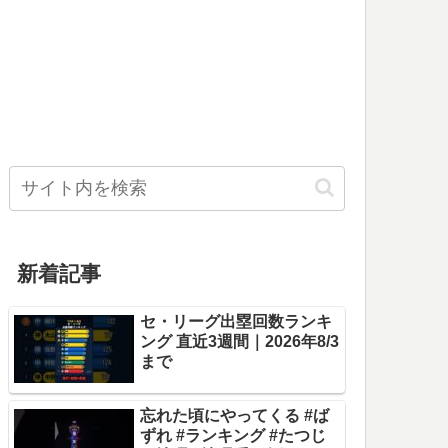
新着記事
セ・リーグ出塁回数ランキ
ング 直近3週間｜2026年8/3
まで
忘れた頃にやってくる #ば
ずれ #ランキング #たつじ