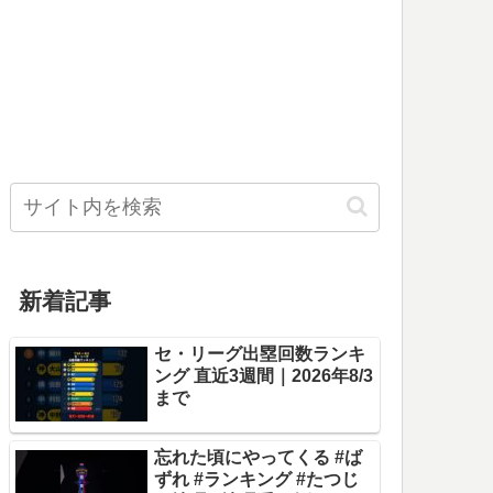
新着記事
セ・リーグ出塁回数ランキ
ング 直近3週間｜2026年8/3
まで
忘れた頃にやってくる #ば
ずれ #ランキング #たつじ