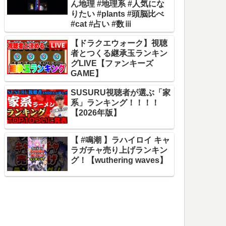
ん地理 #地理系 #人気にな
りたい #plants #頭脳比べ
#cat #占い #数ⅲ
【ドラクエウォーク】視聴
者とつくる継承玉ランキン
グLIVE【ファンキーズ
GAME】
SUSURU視聴者が選ぶ「家
系」ランキング！！！！
【2026年版】
【 #鳴潮 】ラハイロイ キャ
ラガチャ売り上げランキン
グ！【wuthering waves】