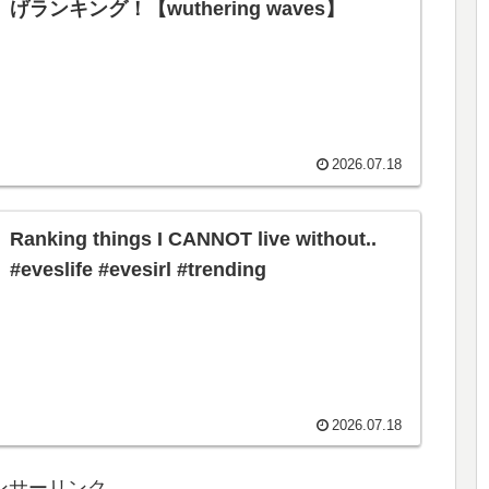
げランキング！【wuthering waves】
2026.07.18
Ranking things I CANNOT live without..
#eveslife #evesirl #trending
2026.07.18
ンサーリンク