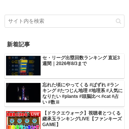
新着記事
セ・リーグ出塁回数ランキング 直近3
週間｜2026年8/3まで
忘れた頃にやってくる #ばずれ #ラン
キング #たつじん地理 #地理系 #人気に
なりたい #plants #頭脳比べ #cat #占
い #数ⅲ
【ドラクエウォーク】視聴者とつくる
継承玉ランキングLIVE【ファンキーズ
GAME】