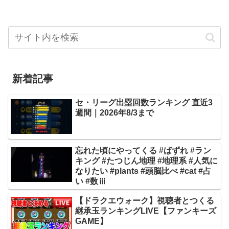
新着記事
セ・リーグ出塁回数ランキング 直近3
週間｜2026年8/3まで
忘れた頃にやってくる #ばずれ #ラン
キング #たつじん地理 #地理系 #人気に
なりたい #plants #頭脳比べ #cat #占
い #数ⅲ
【ドラクエウォーク】視聴者とつくる
継承玉ランキングLIVE【ファンキーズ
GAME】