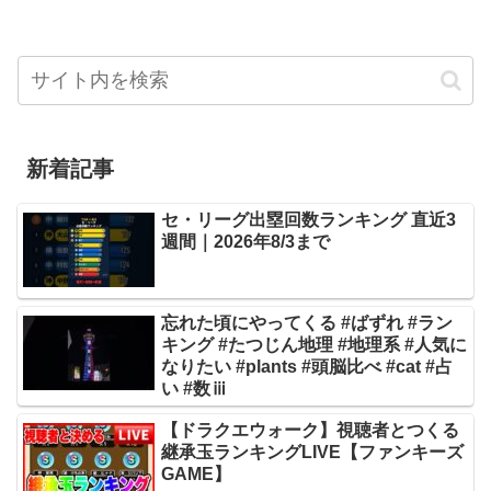
新着記事
セ・リーグ出塁回数ランキング 直近3
週間｜2026年8/3まで
忘れた頃にやってくる #ばずれ #ラン
キング #たつじん地理 #地理系 #人気に
なりたい #plants #頭脳比べ #cat #占
い #数ⅲ
【ドラクエウォーク】視聴者とつくる
継承玉ランキングLIVE【ファンキーズ
GAME】