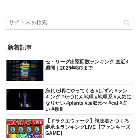
新着記事
セ・リーグ出塁回数ランキング 直近3
週間｜2026年8/3まで
忘れた頃にやってくる #ばずれ #ラン
キング #たつじん地理 #地理系 #人気に
なりたい #plants #頭脳比べ #cat #占
い #数ⅲ
【ドラクエウォーク】視聴者とつくる
継承玉ランキングLIVE【ファンキーズ
GAME】