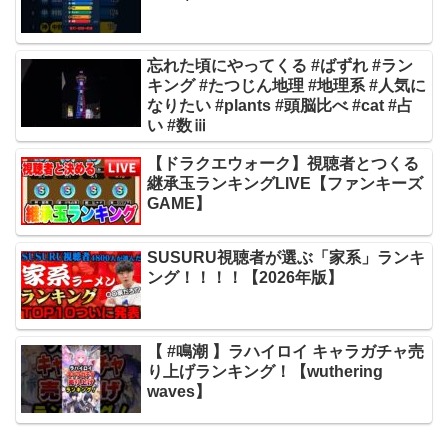
忘れた頃にやってくる #ばずれ #ラン
キング #たつじん地理 #地理系 #人気に
なりたい #plants #頭脳比べ #cat #占
い #数ⅲ
【ドラクエウォーク】視聴者とつくる
継承玉ランキングLIVE【ファンキーズ
GAME】
SUSURU視聴者が選ぶ「家系」ランキ
ング！！！！【2026年版】
【 #鳴潮 】ラハイロイ キャラガチャ売
り上げランキング！【wuthering
waves】