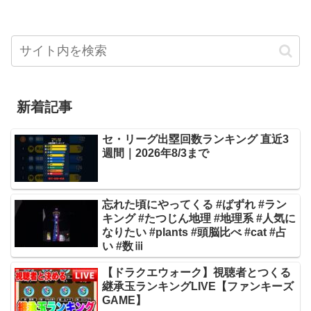
新着記事
セ・リーグ出塁回数ランキング 直近3
週間｜2026年8/3まで
忘れた頃にやってくる #ばずれ #ラン
キング #たつじん地理 #地理系 #人気に
なりたい #plants #頭脳比べ #cat #占
い #数ⅲ
【ドラクエウォーク】視聴者とつくる
継承玉ランキングLIVE【ファンキーズ
GAME】