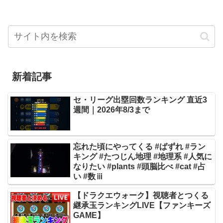
新着記事
セ・リーグ出塁回数ランキング 直近3
週間｜2026年8/3まで
忘れた頃にやってくる #ばずれ #ラン
キング #たつじん地理 #地理系 #人気に
なりたい #plants #頭脳比べ #cat #占
い #数ⅲ
【ドラクエウォーク】視聴者とつくる
継承玉ランキングLIVE【ファンキーズ
GAME】