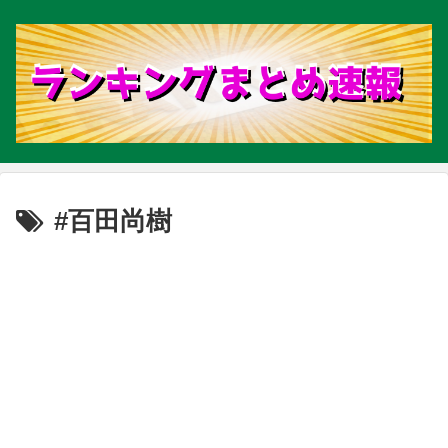
#百田尚樹