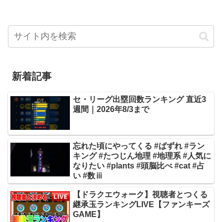
新着記事
セ・リーグ出塁回数ランキング 直近3
週間｜2026年8/3まで
忘れた頃にやってくる #ばずれ #ラン
キング #たつじん地理 #地理系 #人気に
なりたい #plants #頭脳比べ #cat #占
い #数ⅲ
【ドラクエウォーク】視聴者とつくる
継承玉ランキングLIVE【ファンキーズ
GAME】