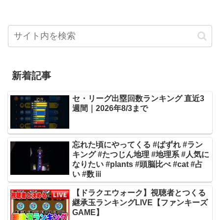
新着記事
セ・リーグ出塁回数ランキング 直近3
週間｜2026年8/3まで
忘れた頃にやってくる #ばずれ #ラン
キング #たつじん地理 #地理系 #人気に
なりたい #plants #頭脳比べ #cat #占
い #数ⅲ
【ドラクエウォーク】視聴者とつくる
継承玉ランキングLIVE【ファンキーズ
GAME】