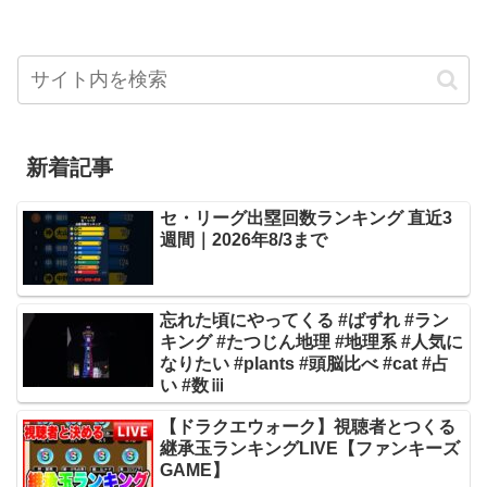
新着記事
セ・リーグ出塁回数ランキング 直近3
週間｜2026年8/3まで
忘れた頃にやってくる #ばずれ #ラン
キング #たつじん地理 #地理系 #人気に
なりたい #plants #頭脳比べ #cat #占
い #数ⅲ
【ドラクエウォーク】視聴者とつくる
継承玉ランキングLIVE【ファンキーズ
GAME】