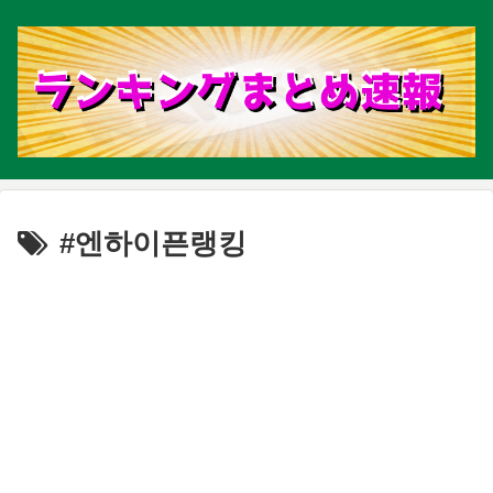
#엔하이픈랭킹