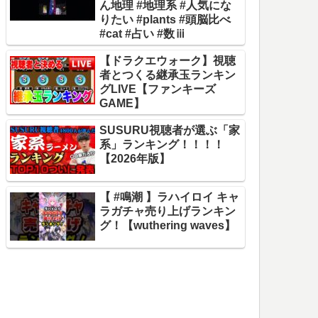
ん地理 #地理系 #人気にな
りたい #plants #頭脳比べ
#cat #占い #数ⅲ
【ドラクエウォーク】視聴
者とつくる継承玉ランキン
グLIVE【ファンキーズ
GAME】
SUSURU視聴者が選ぶ「家
系」ランキング！！！！
【2026年版】
【 #鳴潮 】ラハイロイ キャ
ラガチャ売り上げランキン
グ！【wuthering waves】