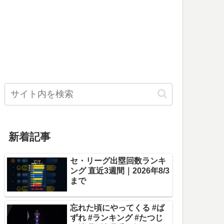
新着記事
セ・リーグ出塁回数ランキ
ング 直近3週間｜2026年8/3
まで
忘れた頃にやってくる #ば
ずれ #ランキング #たつじ