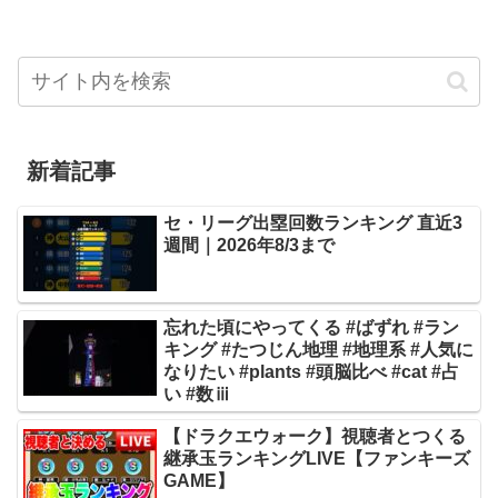
新着記事
セ・リーグ出塁回数ランキング 直近3
週間｜2026年8/3まで
忘れた頃にやってくる #ばずれ #ラン
キング #たつじん地理 #地理系 #人気に
なりたい #plants #頭脳比べ #cat #占
い #数ⅲ
【ドラクエウォーク】視聴者とつくる
継承玉ランキングLIVE【ファンキーズ
GAME】