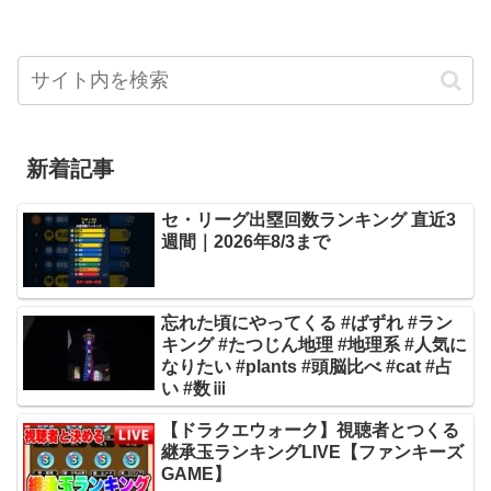
新着記事
セ・リーグ出塁回数ランキング 直近3
週間｜2026年8/3まで
忘れた頃にやってくる #ばずれ #ラン
キング #たつじん地理 #地理系 #人気に
なりたい #plants #頭脳比べ #cat #占
い #数ⅲ
【ドラクエウォーク】視聴者とつくる
継承玉ランキングLIVE【ファンキーズ
GAME】