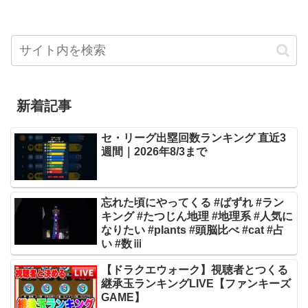
新着記事
セ・リーグ出塁回数ランキング 直近3
週間｜2026年8/3まで
忘れた頃にやってくる #ばずれ #ラン
キング #たつじん地理 #地理系 #人気に
なりたい #plants #頭脳比べ #cat #占
い #数ⅲ
【ドラクエウォーク】視聴者とつくる
継承玉ランキングLIVE【ファンキーズ
GAME】