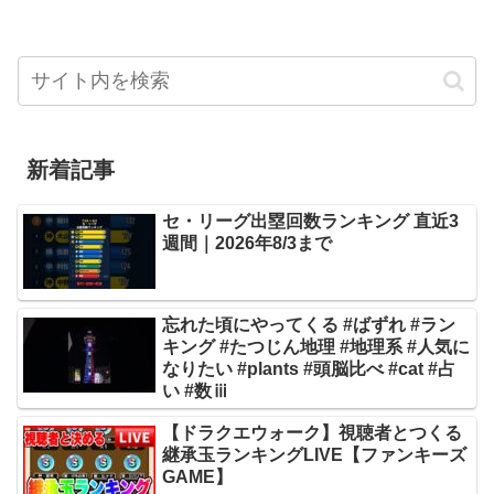
新着記事
セ・リーグ出塁回数ランキング 直近3
週間｜2026年8/3まで
忘れた頃にやってくる #ばずれ #ラン
キング #たつじん地理 #地理系 #人気に
なりたい #plants #頭脳比べ #cat #占
い #数ⅲ
【ドラクエウォーク】視聴者とつくる
継承玉ランキングLIVE【ファンキーズ
GAME】