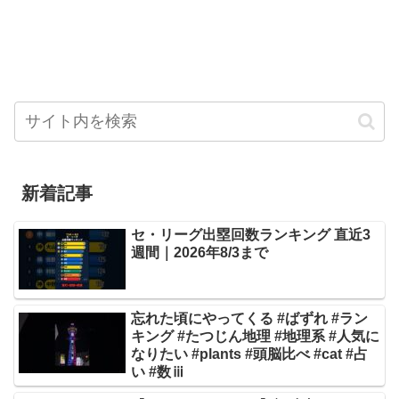
新着記事
セ・リーグ出塁回数ランキング 直近3
週間｜2026年8/3まで
忘れた頃にやってくる #ばずれ #ラン
キング #たつじん地理 #地理系 #人気に
なりたい #plants #頭脳比べ #cat #占
い #数ⅲ