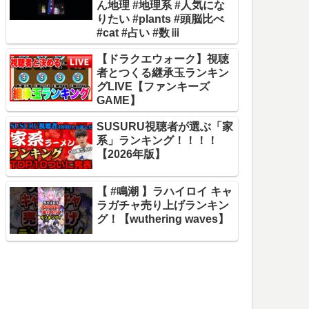
ん地理 #地理系 #人気にな
りたい #plants #頭脳比べ
#cat #占い #数ⅲ
【ドラクエウォーク】視聴
者とつくる継承玉ランキン
グLIVE【ファンキーズ
GAME】
SUSURU視聴者が選ぶ「家
系」ランキング！！！！
【2026年版】
【 #鳴潮 】ラハイロイ キャ
ラガチャ売り上げランキン
グ！【wuthering waves】