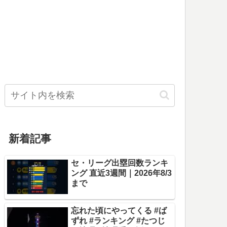
新着記事
セ・リーグ出塁回数ランキ
ング 直近3週間｜2026年8/3
まで
忘れた頃にやってくる #ば
ずれ #ランキング #たつじ