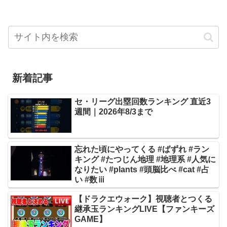
新着記事
セ・リーグ出塁回数ランキング 直近3
週間｜2026年8/3まで
忘れた頃にやってくる #ばずれ #ラン
キング #たつじん地理 #地理系 #人気に
なりたい #plants #頭脳比べ #cat #占
い #数ⅲ
【ドラクエウォーク】視聴者とつくる
継承玉ランキングLIVE【ファンキーズ
GAME】