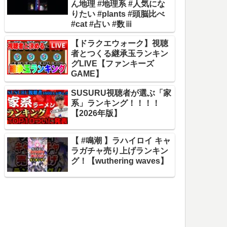
ん地理 #地理系 #人気にな
りたい #plants #頭脳比べ
#cat #占い #数ⅲ
【ドラクエウォーク】視聴
者とつくる継承玉ランキン
グLIVE【ファンキーズ
GAME】
SUSURU視聴者が選ぶ「家
系」ランキング！！！！
【2026年版】
【 #鳴潮 】ラハイロイ キャ
ラガチャ売り上げランキン
グ！【wuthering waves】