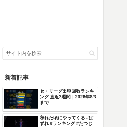
新着記事
セ・リーグ出塁回数ランキ
ング 直近3週間｜2026年8/3
まで
忘れた頃にやってくる #ば
ずれ #ランキング #たつじ