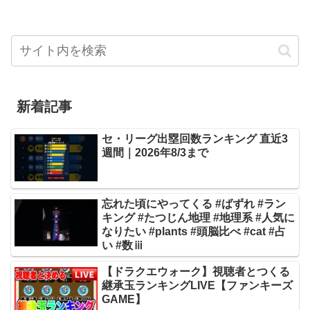
新着記事
セ・リーグ出塁回数ランキング 直近3
週間｜2026年8/3まで
忘れた頃にやってくる #ばずれ #ラン
キング #たつじん地理 #地理系 #人気に
なりたい #plants #頭脳比べ #cat #占
い #数ⅲ
【ドラクエウォーク】視聴者とつくる
継承玉ランキングLIVE【ファンキーズ
GAME】