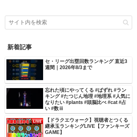
新着記事
セ・リーグ出塁回数ランキング 直近3
週間｜2026年8/3まで
忘れた頃にやってくる #ばずれ #ラン
キング #たつじん地理 #地理系 #人気に
なりたい #plants #頭脳比べ #cat #占
い #数ⅲ
【ドラクエウォーク】視聴者とつくる
継承玉ランキングLIVE【ファンキーズ
GAME】