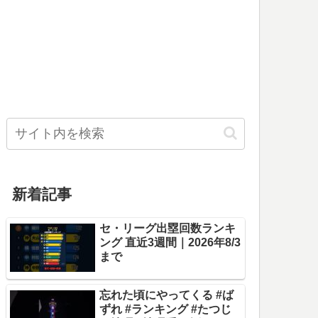
新着記事
セ・リーグ出塁回数ランキ
ング 直近3週間｜2026年8/3
まで
忘れた頃にやってくる #ば
ずれ #ランキング #たつじ