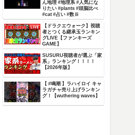
ん地理 #地理系 #人気にな
りたい #plants #頭脳比べ
#cat #占い #数ⅲ
【ドラクエウォーク】視聴
者とつくる継承玉ランキン
グLIVE【ファンキーズ
GAME】
SUSURU視聴者が選ぶ「家
系」ランキング！！！！
【2026年版】
【 #鳴潮 】ラハイロイ キャ
ラガチャ売り上げランキン
グ！【wuthering waves】