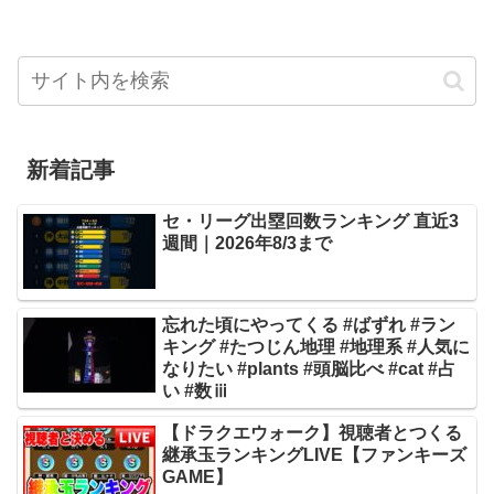
新着記事
セ・リーグ出塁回数ランキング 直近3
週間｜2026年8/3まで
忘れた頃にやってくる #ばずれ #ラン
キング #たつじん地理 #地理系 #人気に
なりたい #plants #頭脳比べ #cat #占
い #数ⅲ
【ドラクエウォーク】視聴者とつくる
継承玉ランキングLIVE【ファンキーズ
GAME】