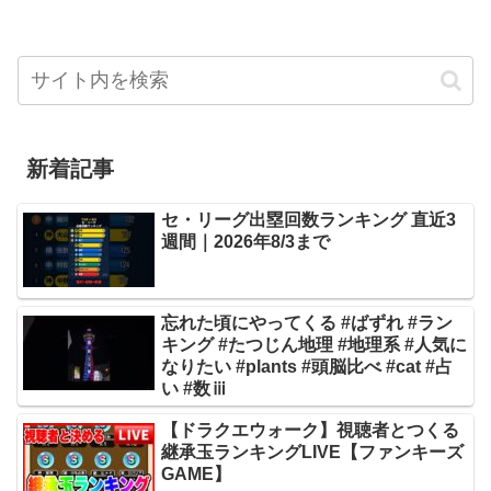
新着記事
セ・リーグ出塁回数ランキング 直近3
週間｜2026年8/3まで
忘れた頃にやってくる #ばずれ #ラン
キング #たつじん地理 #地理系 #人気に
なりたい #plants #頭脳比べ #cat #占
い #数ⅲ
【ドラクエウォーク】視聴者とつくる
継承玉ランキングLIVE【ファンキーズ
GAME】