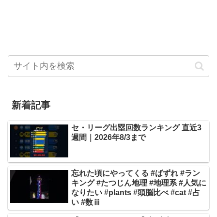
新着記事
セ・リーグ出塁回数ランキング 直近3
週間｜2026年8/3まで
忘れた頃にやってくる #ばずれ #ラン
キング #たつじん地理 #地理系 #人気に
なりたい #plants #頭脳比べ #cat #占
い #数ⅲ