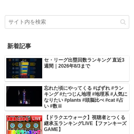
新着記事
セ・リーグ出塁回数ランキング 直近3
週間｜2026年8/3まで
忘れた頃にやってくる #ばずれ #ラン
キング #たつじん地理 #地理系 #人気に
なりたい #plants #頭脳比べ #cat #占
い #数ⅲ
【ドラクエウォーク】視聴者とつくる
継承玉ランキングLIVE【ファンキーズ
GAME】