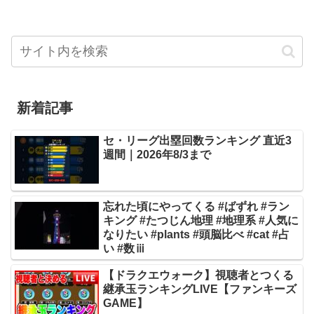
新着記事
セ・リーグ出塁回数ランキング 直近3
週間｜2026年8/3まで
忘れた頃にやってくる #ばずれ #ラン
キング #たつじん地理 #地理系 #人気に
なりたい #plants #頭脳比べ #cat #占
い #数ⅲ
【ドラクエウォーク】視聴者とつくる
継承玉ランキングLIVE【ファンキーズ
GAME】